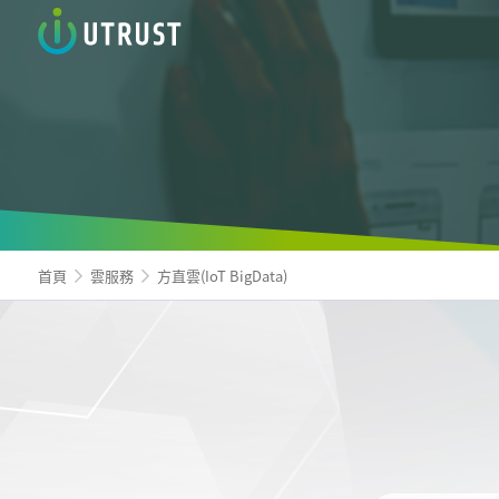
信諾科
首頁
雲服務
方直雲(IoT BigData)