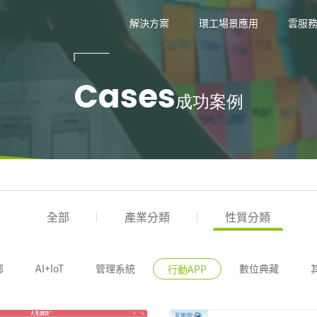
技
解決方案
環工場景應用
雲服
Cases
成功案例
全部
產業分類
性質分類
部
AI+IoT
管理系統
數位典藏
行動APP