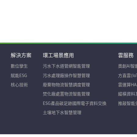
解決方案
環工場景應用
雲服務
數位孿生
污水下水道管網智能管理
奧創AI
賦能ESG
污水處理廠操作智慧管理
方直雲(IoT
核心技術
廢棄物物流智慧調度管理
雲運算H
焚化廠處置物流智能管理
縱橫資料
ESG產品碳足跡國際電子資料交換
推敲智能
土壤地下水智慧管理