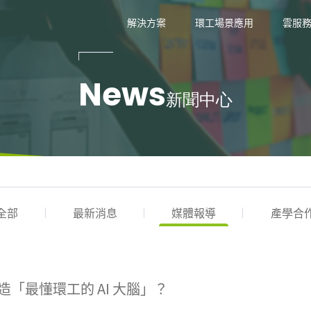
技
解決方案
環工場景應用
雲服
News
新聞中心
全部
最新消息
媒體報導
產學合
造「最懂環工的 AI 大腦」？