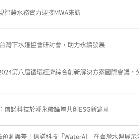
現智慧水務實力迎接MWA來訪
4台灣下水道協會研討會，助力永續發展
2024第八屆循環經濟綜合創新解決方案國際會議，
：信諾科技於潮永續論壇共創ESG新篇章
7%預測誤差！信諾科技「WaterAI」在臺灣水週展