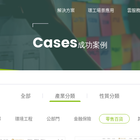
技
解決方案
環工場景應用
雲服
Cases
成功案例
全部
產業分類
性質分類
部
環境工程
公部門
金融保險
零售百貨