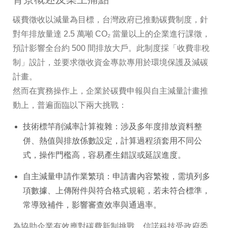
碳費徵收以減量為目標，台灣政府已推動碳費制度，針
對年排放量達 2.5 萬噸 CO₂ 當量以上的企業進行課徵，
預計影響全台約 500 間排放大戶。此制度採「收費非稅
制」設計，並要求徵收資金專款專用於環境保護及減碳
計畫。
然而在實務操作上，企業於碳費申報與自主減量計畫推
動上，普遍面臨以下兩大挑戰：
技術標竿削減率計算複雜：涉及多年度排放資料整
併、熱值與排放係數設定，計算過程須套用不同公
式，操作門檻高，容易產生錯誤或延誤進度。
自主減量申請作業繁瑣：申請書內容繁複，需填列多
項數據、上傳附件與符合格式規範，若未符合標準，
常導致補件，影響審查效率與通過率。
為協助企業有效應對碳費新制挑戰，信諾科技受政府委