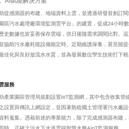
、AI賦能解決方案
感測器的布建、地端資料上雲，並透過研發首創訂閱制的方直雲
園區污水處理廠環境監測雲平台」的建置，促成24小時
歷史數據也皆妥善保存雲端，供日後隨需求調閱比對。這
並協助污水廠耗能設備能定時、定期維護保養，甚至能提
最佳化與良好放流水水質，並為發展數位孿生技術打下根
雲服務
助產業園區管理局規劃設置IoT監測網，其中包含收集管
之設置與傳訊上網設定，並因著熟稔國土管理署污水廠設
資料蒐集。憑藉前述的專業能力，除了完成感測器布建，
即時、正確之污水下水道雲端智慧水務AIoT監測服務。