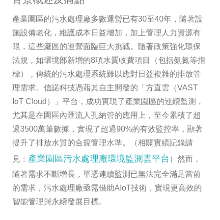
產業園區的污水處理廠多數運營已有30至40年，隨著設
施設備老化，維護成本日益增加，加上管理人力資源有
限，這些廠區的運營面臨巨大挑戰。隨著政策強化環保
法規，如環境部新增的8項水質收費項目（包括氨氮等指
標），傳統的污水處理系統難以應對日益複雜的排放管
理需求。信諾科技憑藉其自主開發的「方直雲（VAST
IoT Cloud）」平台，成功實現了產業園區的連續監測，
尤其是在園區內匯流人孔納管的應用上，至今累積了超
過3500萬筆數據，實現了超過90%的有效監控率，顯著
提升了排放水質的合規管理水準。（相關實績記錄請
產業園區污水處理廠環境監測雲平台
見：
）然而，
隨著需求不斷增長，單憑連續監測已無法完全滿足當前
的需求，污水處理廠亟需借助AIoT技術，實現更高效的
智能管理與永續發展目標。